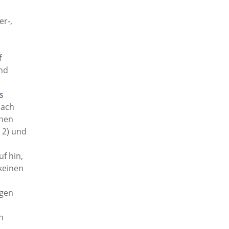
er-,
f
nd
s
nach
ehen
, 2) und
f hin,
keinen
h
ogen
n