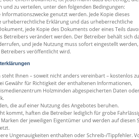
 und zu verteilen, unter den folgenden Bedingungen:
 Informationszwecke genutzt werden. Jede Kopie dieses
 urheberrechtliche Erklärung und das urheberrechtliche
 Dokument, jede Kopie des Dokuments oder eines Teils dav
s Betreibers verändert werden. Der Betreiber behält sich d
derrufen, und jede Nutzung muss sofort eingestellt werden,
Betreibers veröffentlicht wird.
hterklärungen
eht Ihnen – soweit nicht anders vereinbart – kostenlos z
i Gewähr für Richtigkeit der enthaltenen Informationen,
Kreismedienzentrum Holzminden abgespeicherten Daten ode
k.
äden, die auf einer Nutzung des Angebotes beruhen.
t kommt, haften die Betreiber lediglich für grobe Fahrlässi
Marken der jeweiligen Eigentümer und werden auf diesen S
etzt.
ere Ungenauigkeiten enthalten oder Schreib-/Tippfehler. Vo