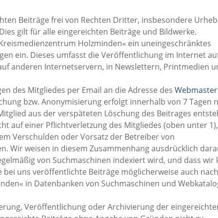
ichten Beiträge frei von Rechten Dritter, insbesondere Urheb
ies gilt für alle eingereichten Beiträge und Bildwerke.
 »Kreismedienzentrum Holzminden« ein uneingeschränktes
en ein. Dieses umfasst die Veröffentlichung im Internet au
f anderen Internetservern, in Newslettern, Printmedien u
gen des Mitgliedes per Email an die Adresse des
Webmaster
schung bzw. Anonymisierung erfolgt innerhalb von 7 Tagen 
 Mitglied aus der verspäteten Löschung des Beitrages entst
icht auf einer Pflichtverletzung des Mitgliedes (oben unter 1)
obem Verschulden oder Vorsatz der Betreiber von
. Wir weisen in diesem Zusammenhang ausdrücklich darau
elmäßig von Suchmaschinen indexiert wird, und dass wir 
e bei uns veröffentlichte Beiträge möglicherweise auch nac
inden« in Datenbanken von Suchmaschinen und Webkatal
herung, Veröffentlichung oder Archivierung der eingereichte