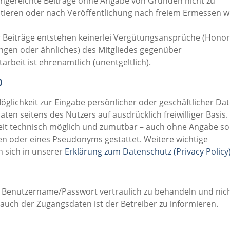
 eingereichte Beiträge ohne Angabe von Gründen nicht zu
ditieren oder nach Veröffentlichung nach freiem Ermessen w
er Beiträge entstehen keinerlei Vergütungsansprüche (Honor
gen oder ähnliches) des Mitgliedes gegenüber
beit ist ehrenamtlich (unentgeltlich).
)
öglichkeit zur Eingabe persönlicher oder geschäftlicher Da
aten seitens des Nutzers auf ausdrücklich freiwilliger Basis.
eit technisch möglich und zumutbar – auch ohne Angabe so
n oder eines Pseudonyms gestattet. Weitere wichtige
 sich in unserer
Erklärung zum Datenschutz (Privacy Policy
on Benutzername/Passwort vertraulich zu behandeln und nic
rauch der Zugangsdaten ist der Betreiber zu informieren.