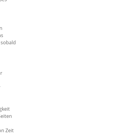
on
as
 sobald
ur
r
gkeit
eiten
n Zeit