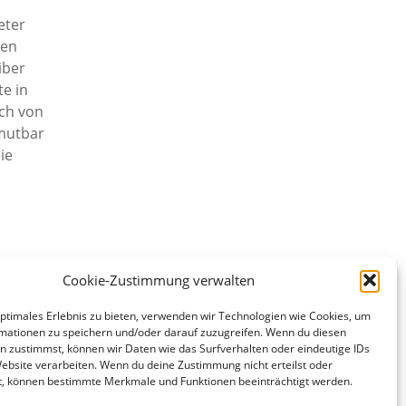
eter
ren
iber
e in
uch von
umutbar
ie
Cookie-Zustimmung verwalten
optimales Erlebnis zu bieten, verwenden wir Technologien wie Cookies, um
mationen zu speichern und/oder darauf zuzugreifen. Wenn du diesen
 nicht
n zustimmst, können wir Daten wie das Surfverhalten oder eindeutige IDs
gkeit
Website verarbeiten. Wenn du deine Zustimmung nicht erteilst oder
t, können bestimmte Merkmale und Funktionen beeinträchtigt werden.