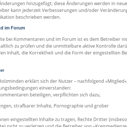
n Änderungen hinzugefügt; diese Änderungen werden in neu
reiber kann jederzeit Verbesserungen und/oder Veränderun
ikation beschrieben werden.
nd im Forum
lte bei Kommentaren und im Forum ist es dem Betreiber ni
nhaltlich zu prüfen und die unmittelbare aktive Kontrolle dar
n Inhalt, die Korrektheit und die Form der eingestellten Be
er
lzminden erklärt sich der Nutzer – nachfolgend »Mitglied«
zungsbedingungen einverstanden:
Kommentaren beteiligen, verpflichten sich dazu,
igungen, strafbarer Inhalte, Pornographie und grober
ihnen eingestellten Inhalte zu tragen, Rechte Dritter (insbe
te) nicht zu verletzen und die Betreiber von »Kreismedien