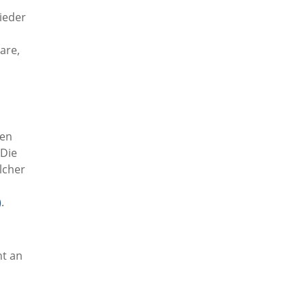
ieder
are,
ten
 Die
lcher
)
.
ht an