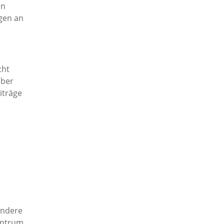
en
gen an
cht
über
iträge
sondere
zentrum