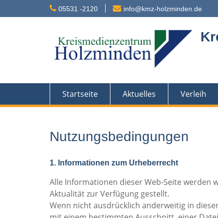
Skip
05531 -2120
info@kmz-holzminden.de
to
content
Kr
Startseite
Aktuelles
Verleih
Nutzungsbedingungen
1. Informationen zum Urheberrecht
Alle Informationen dieser Web-Seite werden w
Aktualität zur Verfügung gestellt.
Wenn nicht ausdrücklich anderweitig in dies
mit einem bestimmten Ausschnitt, einer Datei