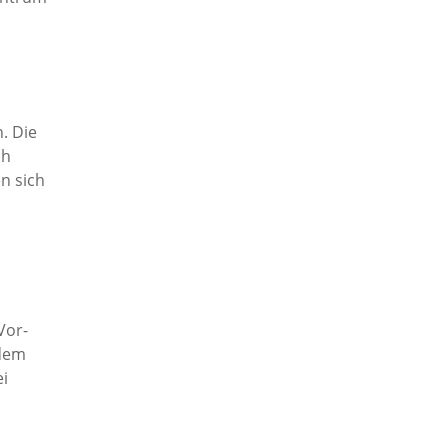
. Die
ch
n sich
Vor-
 dem
ei