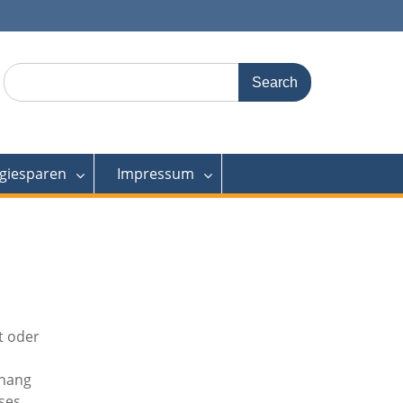
Search
for:
giesparen
Impressum
t oder
nhang
ses