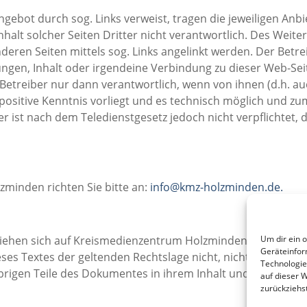
Angebot durch sog. Links verweist, tragen die jeweiligen Anbi
nhalt solcher Seiten Dritter nicht verantwortlich. Des Weite
eren Seiten mittels sog. Links angelinkt werden. Der Betre
gen, Inhalt oder irgendeine Verbindung zu dieser Web-Seit
r Betreiber nur dann verantwortlich, wenn von ihnen (d.h. a
 positive Kenntnis vorliegt und es technisch möglich und z
r ist nach dem Teledienstgesetz jedoch nicht verpflichtet, d
minden richten Sie bitte an:
info@kmz-holzminden.de.
Um dir ein 
iehen sich auf Kreismedienzentrum Holzminden.
Geräteinfor
ses Textes der geltenden Rechtslage nicht, nicht mehr oder
Technologie
brigen Teile des Dokumentes in ihrem Inhalt und ihrer Gülti
auf dieser 
zurückziehs